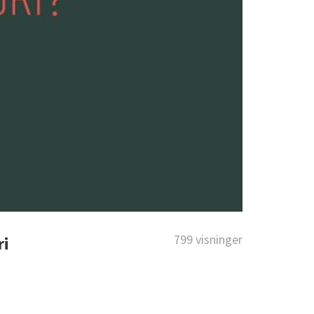
799 visninger
ri