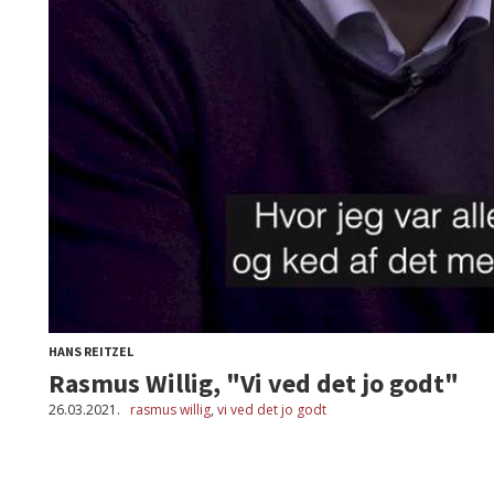
HANS REITZEL
Rasmus Willig, "Vi ved det jo godt"
26.03.2021.
rasmus willig
,
vi ved det jo godt